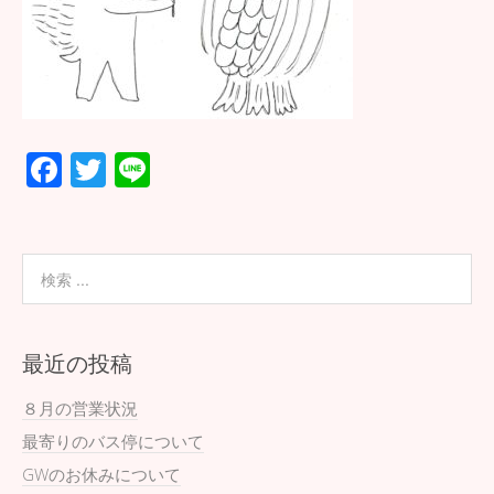
F
T
Li
ac
wi
n
e
tt
e
b
er
o
o
最近の投稿
k
８月の営業状況
最寄りのバス停について
GWのお休みについて