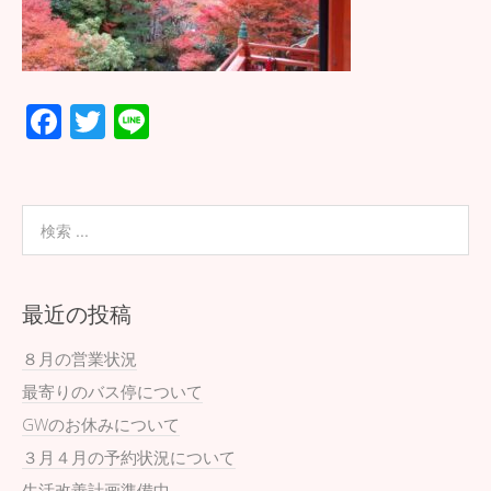
F
T
Li
ac
wi
n
e
tt
e
b
er
o
o
最近の投稿
k
８月の営業状況
最寄りのバス停について
GWのお休みについて
３月４月の予約状況について
生活改善計画準備中