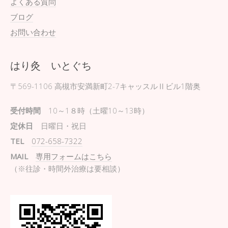
よくある質問
ブログ
お問い合わせ
はり灸 いとぐち
〒569-1106
高槻市安満新町2-7キャッスルⅡビル1階奥
受付時間
10～1８時（土曜10～13時）
定休日
日曜日・祝日
TEL
072-658-7322
MAIL
専用フォームはこちら
（※往診・時間外治療は要相談）