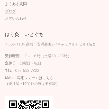
よくある質問
ブログ
お問い合わせ
はり灸 いとぐち
〒569-1106
高槻市安満新町2-7キャッスルⅡビル1階奥
受付時間
10～1８時（土曜10～13時）
定休日
日曜日・祝日
TEL
072-658-7322
MAIL
専用フォームはこちら
（※往診・時間外治療は要相談）