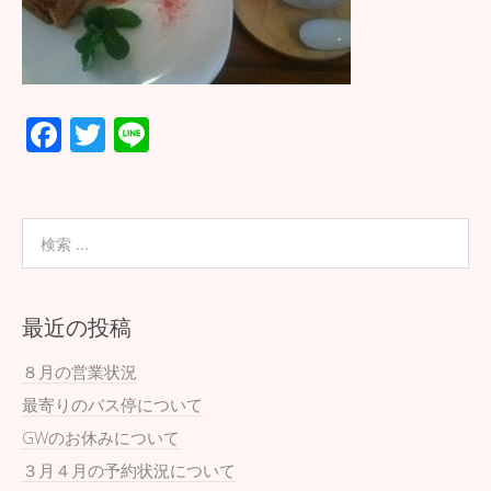
F
T
Li
ac
wi
n
e
tt
e
b
er
o
o
最近の投稿
k
８月の営業状況
最寄りのバス停について
GWのお休みについて
３月４月の予約状況について