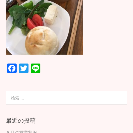
F
T
Li
ac
wi
n
e
tt
e
b
er
o
o
最近の投稿
k
８月の営業状況