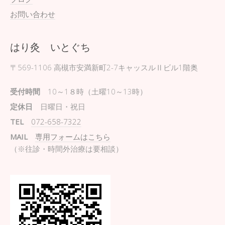
お問い合わせ
はり灸 いとぐち
〒569-1106
高槻市安満新町2-7キャッスルⅡビル1階奥
受付時間
10～1８時（土曜10～13時）
定休日
日曜日・祝日
TEL
072-658-7322
MAIL
専用フォームはこちら
（※往診・時間外治療は要相談）