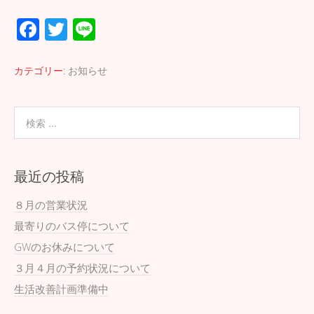
F
T
Li
ac
wi
n
e
tt
e
カテゴリー:
お知らせ
b
er
o
o
k
最近の投稿
８月の営業状況
最寄りのバス停について
GWのお休みについて
３月４月の予約状況について
生活改善計画準備中