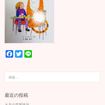
F
T
Li
ac
wi
n
e
tt
e
b
er
o
o
最近の投稿
k
８月の営業状況