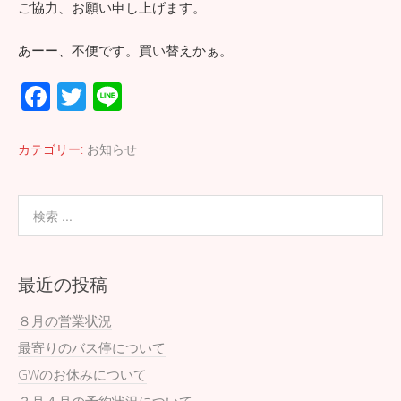
ご協力、お願い申し上げます。
あーー、不便です。買い替えかぁ。
F
T
Li
ac
wi
n
e
tt
e
カテゴリー:
お知らせ
b
er
o
o
k
最近の投稿
８月の営業状況
最寄りのバス停について
GWのお休みについて