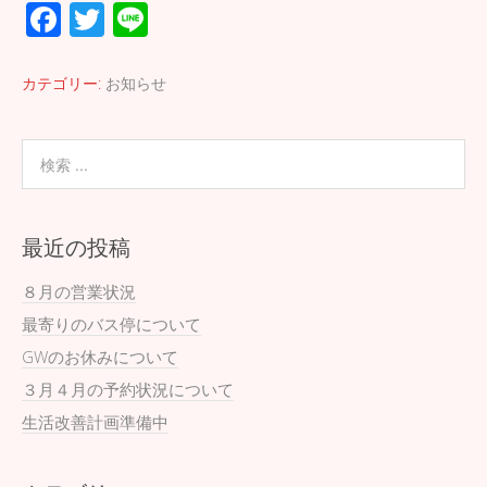
F
T
Li
ac
wi
n
e
tt
e
カテゴリー:
お知らせ
b
er
o
o
k
最近の投稿
８月の営業状況
最寄りのバス停について
GWのお休みについて
３月４月の予約状況について
生活改善計画準備中