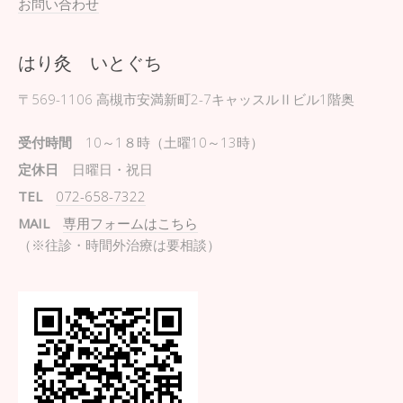
お問い合わせ
はり灸 いとぐち
〒569-1106
高槻市安満新町2-7キャッスルⅡビル1階奥
受付時間
10～1８時（土曜10～13時）
定休日
日曜日・祝日
TEL
072-658-7322
MAIL
専用フォームはこちら
（※往診・時間外治療は要相談）