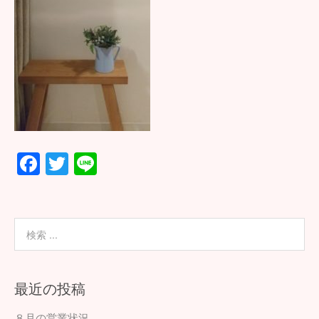
F
T
Li
ac
wi
n
e
tt
e
b
er
o
o
最近の投稿
k
８月の営業状況