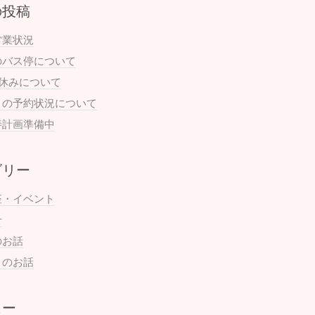
の投稿
営業状況
のバス停について
お休みについて
月の予約状況について
善計画準備中
ゴリー
座・イベント
せ
のお話
まのお話
ュー