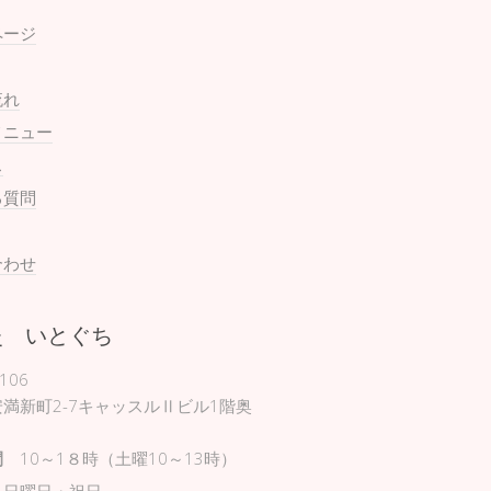
ページ
流れ
メニュー
ス
る質問
合わせ
灸 いとぐち
106
満新町2-7キャッスルⅡビル1階奥
間
10～1８時（土曜10～13時）