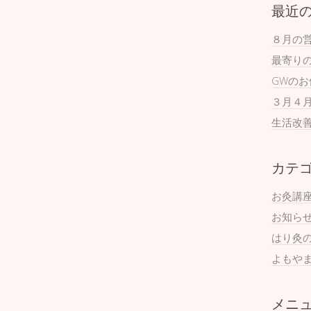
最近
８月の
最寄り
GWの
３月４
生活改
カテ
お灸講
お知ら
はり灸
よもや
メニ