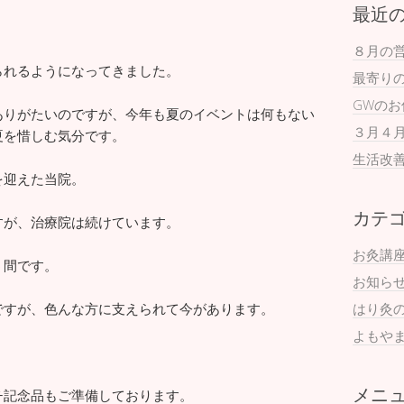
最近
８月の
られるようになってきました。
最寄り
GWの
ありがたいのですが、今年も夏のイベントは何もない
３月４
夏を惜しむ気分です。
生活改
を迎えた当院。
カテ
すが、治療院は続けています。
お灸講
う間です。
お知ら
ですが、色んな方に支えられて今があります。
はり灸
よもや
メニ
チ記念品もご準備しております。