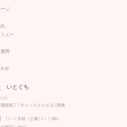
ページ
流れ
メニュー
ス
る質問
合わせ
灸 いとぐち
106
満新町2-7キャッスルⅡビル1階奥
間
10～1８時（土曜10～13時）