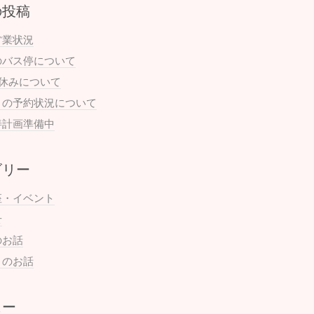
の投稿
営業状況
のバス停について
お休みについて
月の予約状況について
善計画準備中
ゴリー
座・イベント
せ
のお話
まのお話
ュー