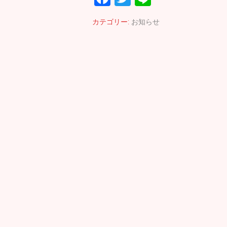
ac
wi
n
カテゴリー:
お知らせ
e
tt
e
b
er
o
o
k