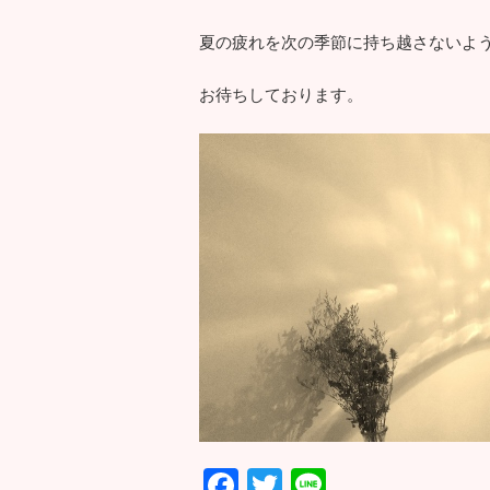
夏の疲れを次の季節に持ち越さないよ
お待ちしております。
F
T
Li