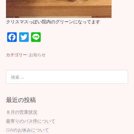
クリスマスっぽい院内のグリーンになってます
F
T
Li
ac
wi
n
e
tt
e
カテゴリー:
お知らせ
b
er
o
o
k
最近の投稿
８月の営業状況
最寄りのバス停について
GWのお休みについて