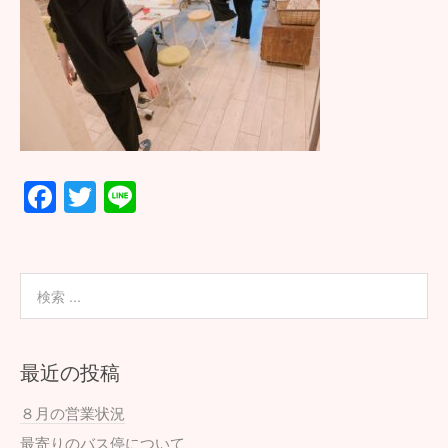
F
T
Li
ac
wi
n
e
tt
e
b
er
o
o
最近の投稿
k
８月の営業状況
最寄りのバス停について