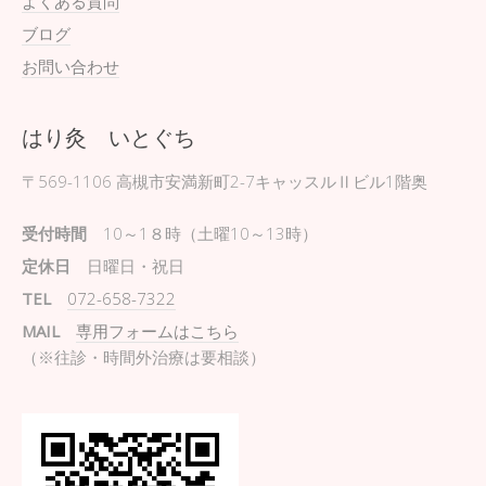
よくある質問
ブログ
お問い合わせ
はり灸 いとぐち
〒569-1106
高槻市安満新町2-7キャッスルⅡビル1階奥
受付時間
10～1８時（土曜10～13時）
定休日
日曜日・祝日
TEL
072-658-7322
MAIL
専用フォームはこちら
（※往診・時間外治療は要相談）