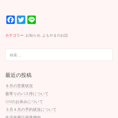
F
T
Li
ac
wi
n
e
tt
e
カテゴリー:
お知らせ
,
よもやまのお話
b
er
o
o
k
最近の投稿
８月の営業状況
最寄りのバス停について
GWのお休みについて
３月４月の予約状況について
生活改善計画準備中