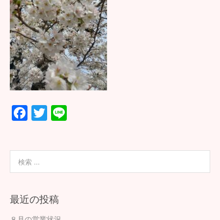
F
T
Li
ac
wi
n
e
tt
e
b
er
o
o
最近の投稿
k
８月の営業状況