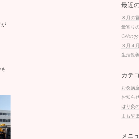
最近
８月の
グが
最寄り
GWの
３月４
生活改
金も
カテ
お灸講
お知ら
はり灸
よもや
メニ