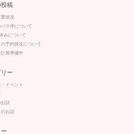
の投稿
営業状況
のバス停について
お休みについて
月の予約状況について
善計画準備中
ゴリー
座・イベント
せ
のお話
まのお話
ュー