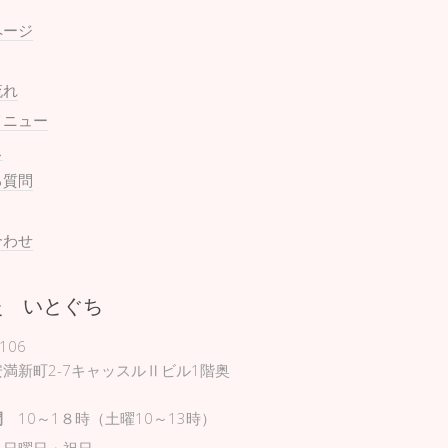
ページ
流れ
メニュー
ス
る質問
合わせ
灸 いとぐち
106
満新町2-7キャッスルⅡビル1階奥
間
10～1８時（土曜10～13時）