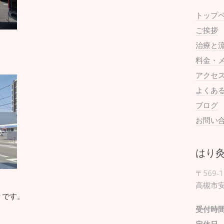
トップ
ご挨拶
治療と
料金・
アクセ
よくあ
ブログ
お問い
はり
〒569-1
高槻市安
りです。
受付時