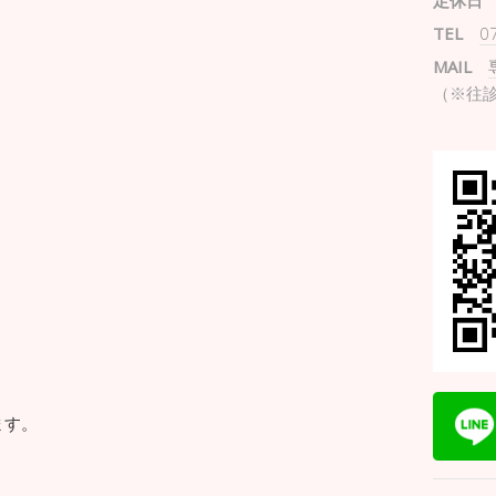
定休日
TEL
0
MAIL
（※往
ます。