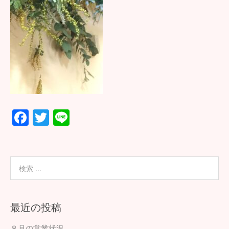
F
T
Li
ac
wi
n
e
tt
e
b
er
o
o
最近の投稿
k
８月の営業状況