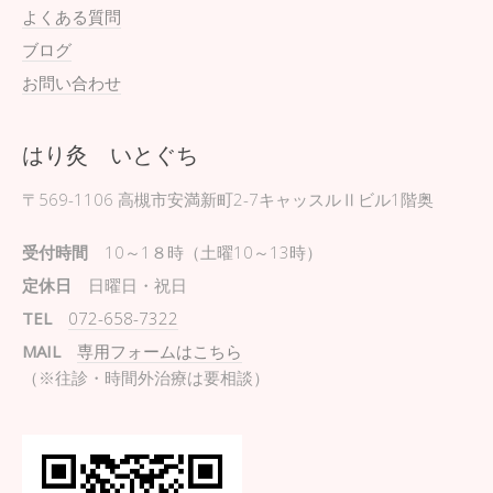
よくある質問
ブログ
お問い合わせ
はり灸 いとぐち
〒569-1106
高槻市安満新町2-7キャッスルⅡビル1階奥
受付時間
10～1８時（土曜10～13時）
定休日
日曜日・祝日
TEL
072-658-7322
MAIL
専用フォームはこちら
（※往診・時間外治療は要相談）