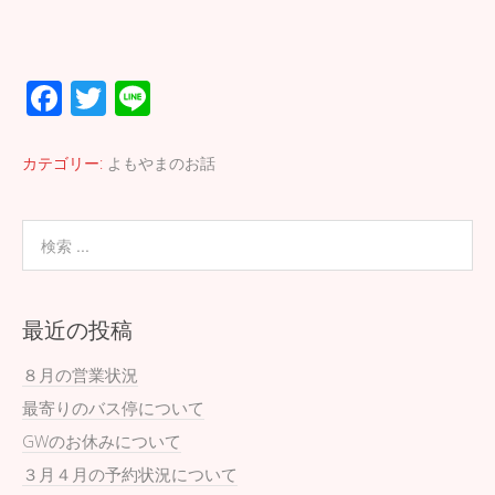
F
T
Li
ac
wi
n
e
tt
e
カテゴリー:
よもやまのお話
b
er
o
o
k
最近の投稿
８月の営業状況
最寄りのバス停について
GWのお休みについて
３月４月の予約状況について