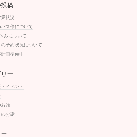
の投稿
営業状況
のバス停について
お休みについて
月の予約状況について
善計画準備中
ゴリー
座・イベント
せ
のお話
まのお話
ュー