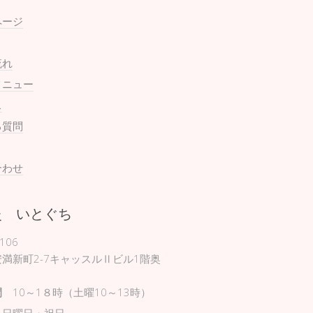
ページ
流れ
メニュー
ス
る質問
合わせ
灸 いとぐち
106
満新町2-7キャッスルⅡビル1階奥
間
10～1８時（土曜10～13時）