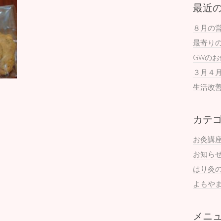
最近
８月の
最寄り
GWの
３月４
生活改
カテ
お灸講
お知ら
はり灸
よもや
メニ