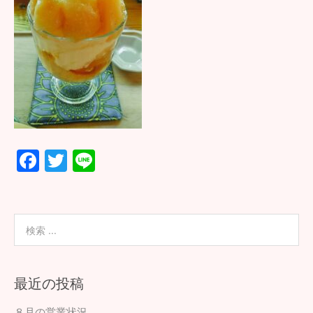
F
T
Li
ac
wi
n
e
tt
e
b
er
o
o
最近の投稿
k
８月の営業状況