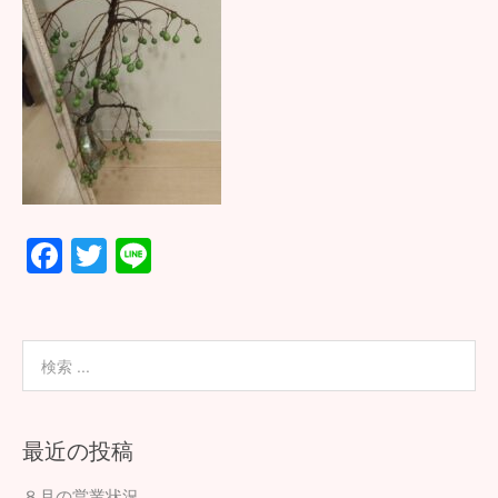
F
T
Li
ac
wi
n
e
tt
e
b
er
o
o
最近の投稿
k
８月の営業状況