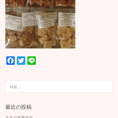
F
T
Li
ac
wi
n
e
tt
e
b
er
o
o
最近の投稿
k
８月の営業状況