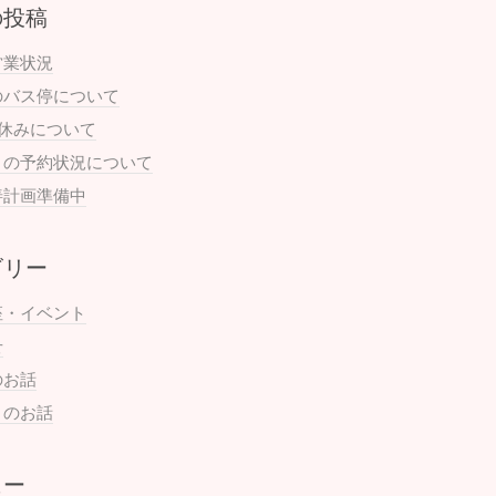
の投稿
営業状況
のバス停について
お休みについて
月の予約状況について
善計画準備中
ゴリー
座・イベント
せ
のお話
まのお話
ュー