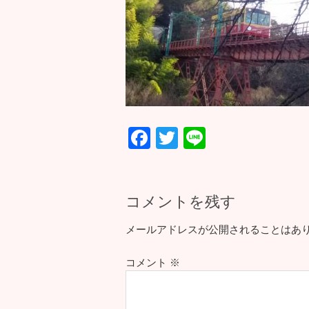
F
T
Li
ac
wi
n
e
tt
e
b
er
コメントを残す
o
メールアドレスが公開されることはあ
o
コメント
k
※