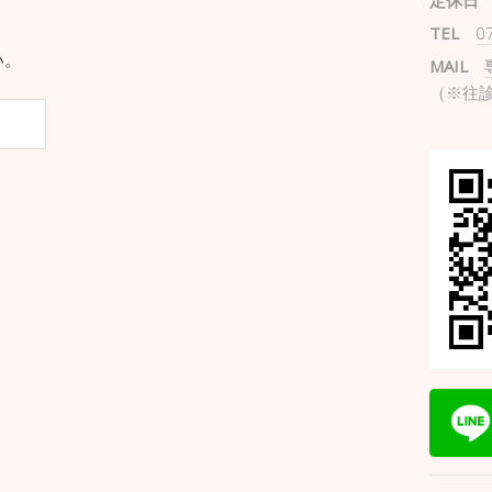
定休日
TEL
0
い。
MAIL
（※往