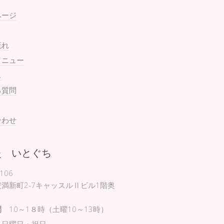
ページ
流れ
メニュー
ス
る質問
合わせ
灸 いとぐち
106
満新町2-7キャッスルⅡビル1階奥
間
10～1８時（土曜10～13時）