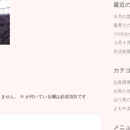
最近
８月の
最寄り
GWの
３月４
生活改
カテ
お灸講
お知ら
りません。
※
が付いている欄は必須項目です
はり灸
よもや
メニ