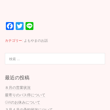
F
T
Li
ac
wi
n
e
tt
e
カテゴリー:
よもやまのお話
b
er
o
o
k
最近の投稿
８月の営業状況
最寄りのバス停について
GWのお休みについて
３月４月の予約状況について