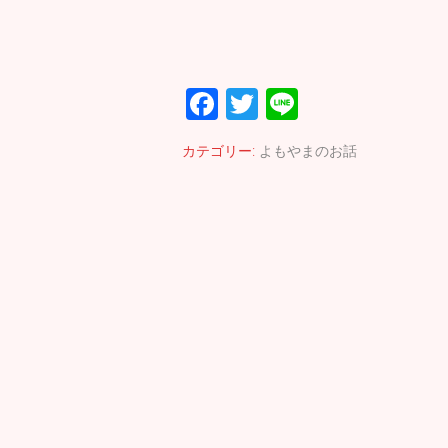
F
T
Li
ac
wi
n
カテゴリー:
よもやまのお話
e
tt
e
b
er
o
o
k