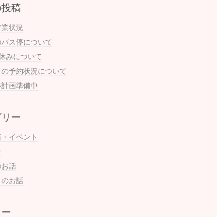
の投稿
営業状況
のバス停について
お休みについて
月の予約状況について
善計画準備中
ゴリー
座・イベント
せ
のお話
まのお話
ュー