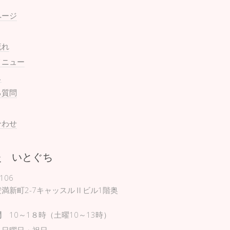
ページ
流れ
メニュー
ス
る質問
合わせ
灸 いとぐち
106
満新町2-7キャッスルⅡビル1階奥
間
10～1８時（土曜10～13時）