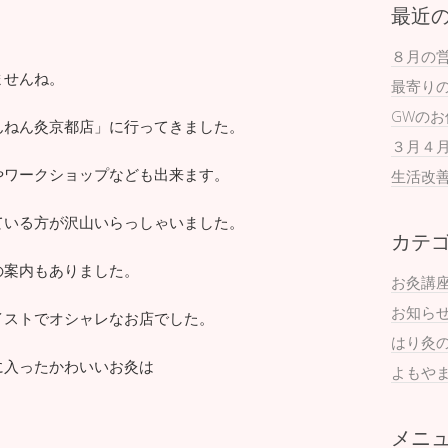
最近
８月の
ませんね。
最寄り
GWの
んねん灸京都店」に行ってきました。
３月４
やワークショップなども出来ます。
生活改
ている方が沢山いらっしゃいました。
カテ
の案内もありました。
お灸講
お知ら
イストでオシャレなお店でした。
はり灸
に入ったかわいいお灸は
よもや
メニ