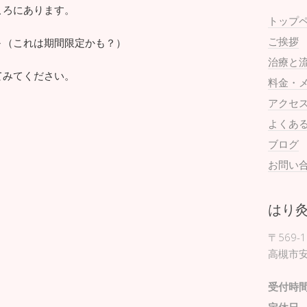
ころにあります。
トップ
ご挨拶
～（これは期間限定かも？）
治療と
てみてください。
料金・
アクセ
よくあ
ブログ
お問い
はり
〒569-1
高槻市安
受付時