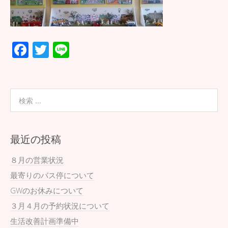
F
T
Li
ac
wi
n
e
tt
e
b
er
o
o
最近の投稿
k
８月の営業状況
最寄りのバス停について
GWのお休みについて
３月４月の予約状況について
生活改善計画準備中