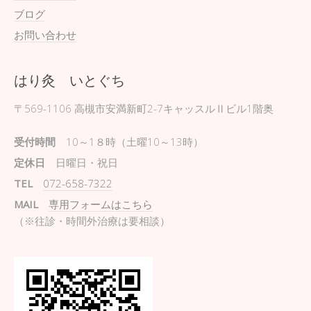
ブログ
お問い合わせ
はり灸 いとぐち
〒569-1106
高槻市安満新町2-7キャッスルⅡビル1階奥
受付時間
10～1８時（土曜10～13時）
定休日
日曜日・祝日
TEL
072-658-7322
MAIL
専用フォームはこちら
（※往診・時間外治療は要相談）