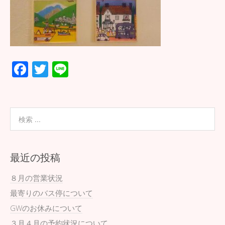
F
T
Li
ac
wi
n
e
tt
e
b
er
o
o
最近の投稿
k
８月の営業状況
最寄りのバス停について
GWのお休みについて
３月４月の予約状況について