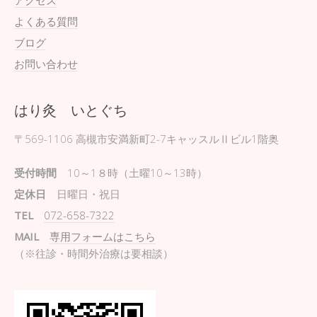
アクセス
よくある質問
ブログ
お問い合わせ
はり灸 いとぐち
〒569-1106
高槻市安満新町2-7キャッスルⅡビル1階奥
受付時間
10～1８時（土曜10～13時）
定休日
日曜日・祝日
TEL
072-658-7322
MAIL
専用フォームはこちら
（※往診・時間外治療は要相談）