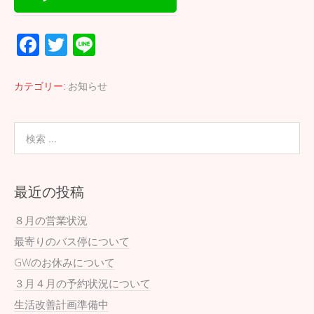
F
T
Li
ac
wi
n
e
tt
e
カテゴリー:
お知らせ
b
er
o
o
k
最近の投稿
８月の営業状況
最寄りのバス停について
GWのお休みについて
３月４月の予約状況について
生活改善計画準備中