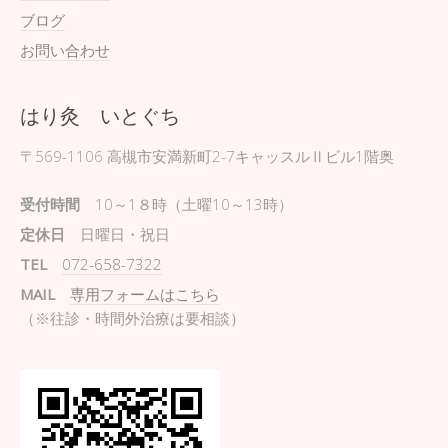
ブログ
お問い合わせ
はり灸 いとぐち
〒569-1106
高槻市安満新町2-7キャッスルⅡビル1階奥
受付時間
10～1８時（土曜10～13時）
定休日
日曜日・祝日
TEL
072-658-7322
MAIL
専用フォームはこちら
（※往診・時間外治療は要相談）