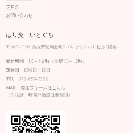
ブログ
お問い合わせ
はり灸 いとぐち
〒569-1106
高槻市安満新町2-7キャッスルⅡビル1階奥
受付時間
10～1８時（土曜10～13時）
定休日
日曜日・祝日
TEL
072-658-7322
MAIL
専用フォームはこちら
（※往診・時間外治療は要相談）