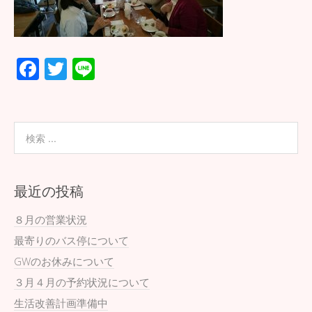
F
T
Li
ac
wi
n
e
tt
e
b
er
o
o
最近の投稿
k
８月の営業状況
最寄りのバス停について
GWのお休みについて
３月４月の予約状況について
生活改善計画準備中