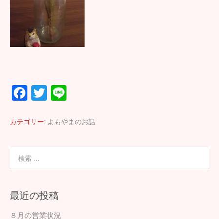
F
T
Li
ac
wi
n
e
tt
e
カテゴリー:
よもやまのお話
b
er
o
o
k
最近の投稿
８月の営業状況