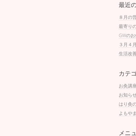
最近
８月の
最寄り
GWの
３月４
生活改
カテ
お灸講
お知ら
はり灸
よもや
メニ