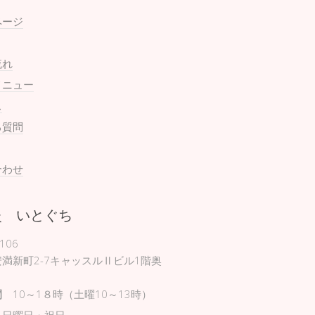
ページ
流れ
メニュー
ス
る質問
合わせ
灸 いとぐち
106
満新町2-7キャッスルⅡビル1階奥
間
10～1８時（土曜10～13時）