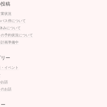
の投稿
営業状況
のバス停について
お休みについて
月の予約状況について
善計画準備中
ゴリー
座・イベント
せ
のお話
まのお話
ュー