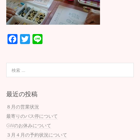
F
T
Li
ac
wi
n
e
tt
e
b
er
o
o
最近の投稿
k
８月の営業状況
最寄りのバス停について
GWのお休みについて
３月４月の予約状況について