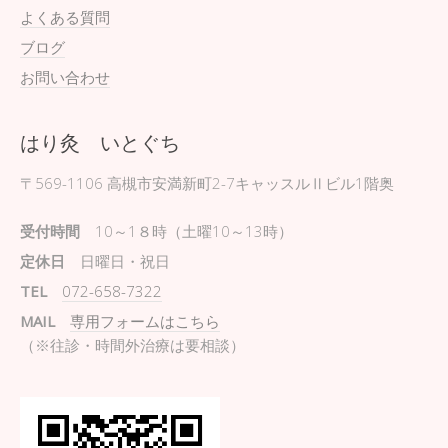
よくある質問
ブログ
お問い合わせ
はり灸 いとぐち
〒569-1106
高槻市安満新町2-7キャッスルⅡビル1階奥
受付時間
10～1８時（土曜10～13時）
定休日
日曜日・祝日
TEL
072-658-7322
MAIL
専用フォームはこちら
（※往診・時間外治療は要相談）