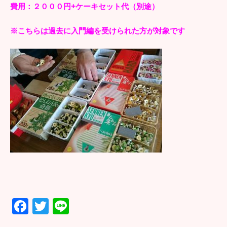
費用：２０００円+ケーキセット代（別途）
※こちらは過去に入門編を受けられた方が対象です
F
T
Li
ac
wi
n