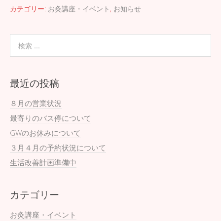
e
tt
e
カテゴリー:
お灸講座・イベント
,
お知らせ
b
er
o
o
k
最近の投稿
８月の営業状況
最寄りのバス停について
GWのお休みについて
３月４月の予約状況について
生活改善計画準備中
カテゴリー
お灸講座・イベント