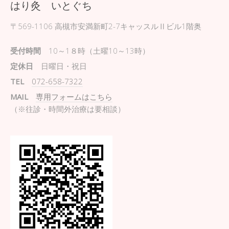
はり灸 いとぐち
〒569-1106
高槻市安満新町2-7キャッスルⅡビル1階奥
受付時間
10～1８時（土曜10～13時）
定休日
日曜日・祝日
TEL
072-658-7322
MAIL
専用フォームはこちら
（※往診・時間外治療は要相談）