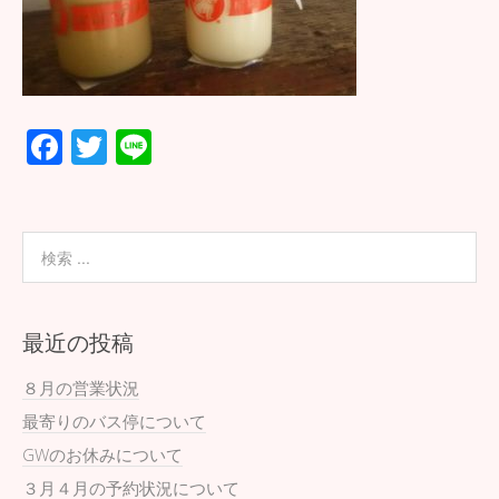
F
T
Li
ac
wi
n
e
tt
e
b
er
o
o
最近の投稿
k
８月の営業状況
最寄りのバス停について
GWのお休みについて
３月４月の予約状況について