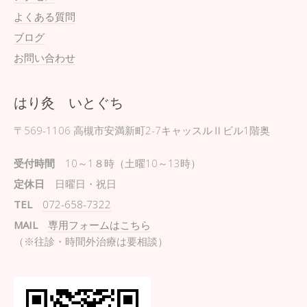
よくある質問
ブログ
お問い合わせ
はり灸 いとぐち
〒569-1106
高槻市安満新町2-7キャッスルⅡビル1階奥
受付時間
10～1８時（土曜10～13時）
定休日
日曜日・祝日
TEL
072-658-7322
MAIL
専用フォームはこちら
（※往診・時間外治療は要相談）