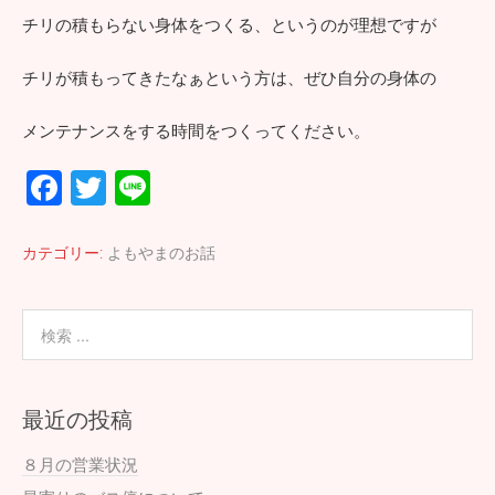
チリの積もらない身体をつくる、というのが理想ですが
チリが積もってきたなぁという方は、ぜひ自分の身体の
メンテナンスをする時間をつくってください。
F
T
Li
ac
wi
n
e
tt
e
カテゴリー:
よもやまのお話
b
er
o
o
k
最近の投稿
８月の営業状況