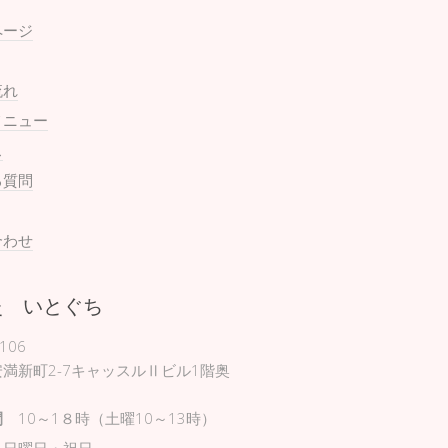
ページ
流れ
メニュー
ス
る質問
合わせ
灸 いとぐち
106
満新町2-7キャッスルⅡビル1階奥
間
10～1８時（土曜10～13時）