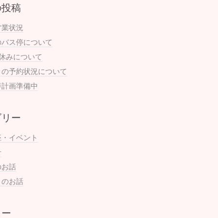
の投稿
営業状況
のバス停について
お休みについて
月の予約状況について
善計画準備中
ゴリー
座・イベント
せ
のお話
まのお話
ュー