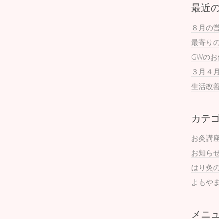
最近
８月の
最寄り
GWの
３月４
生活改
カテ
お灸講
お知ら
はり灸
よもや
メニ