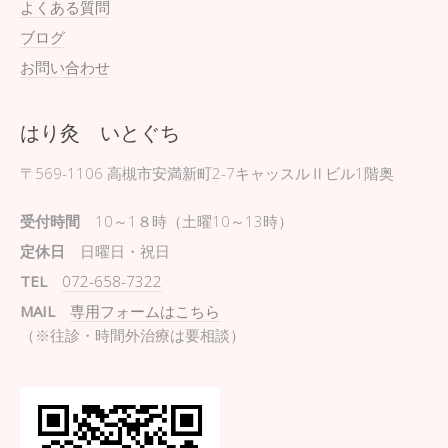
よくある質問
ブログ
お問い合わせ
はり灸 いとぐち
〒569-1106
高槻市安満新町2-7キャッスルⅡビル1階奥
受付時間
10～1８時（土曜10～13時）
定休日
日曜日・祝日
TEL
072-658-7322
MAIL
専用フォームはこちら
（※往診・時間外治療は要相談）