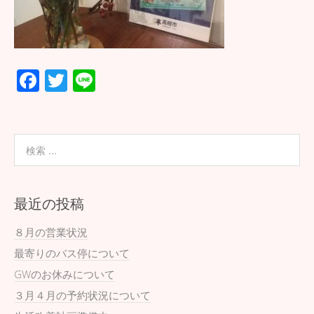
F
T
Li
ac
wi
n
e
tt
e
b
er
o
o
最近の投稿
k
８月の営業状況
最寄りのバス停について
GWのお休みについて
３月４月の予約状況について