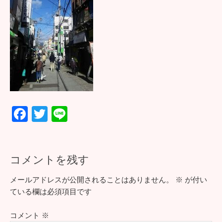
F
T
Li
ac
wi
n
e
tt
e
b
er
コメントを残す
o
メールアドレスが公開されることはありません。
※
が付い
o
ている欄は必須項目です
k
コメント
※