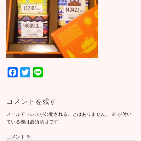
F
T
Li
ac
wi
n
e
tt
e
b
er
コメントを残す
o
メールアドレスが公開されることはありません。
※
が付い
o
ている欄は必須項目です
k
コメント
※