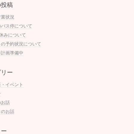
の投稿
営業状況
のバス停について
お休みについて
月の予約状況について
善計画準備中
ゴリー
座・イベント
せ
のお話
まのお話
ュー