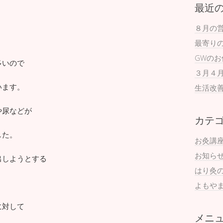
最近
８月の
最寄り
GWの
多いので
３月４
います。
生活改
や尿などが
カテ
した。
お灸講
お知ら
出しようとする
はり灸
よもや
に対して
メニ