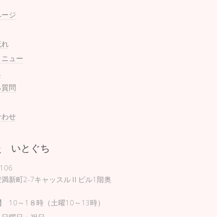
ページ
流れ
メニュー
ス
る質問
合わせ
灸 いとぐち
106
満新町2-7キャッスルⅡビル1階奥
間
10～1８時（土曜10～13時）