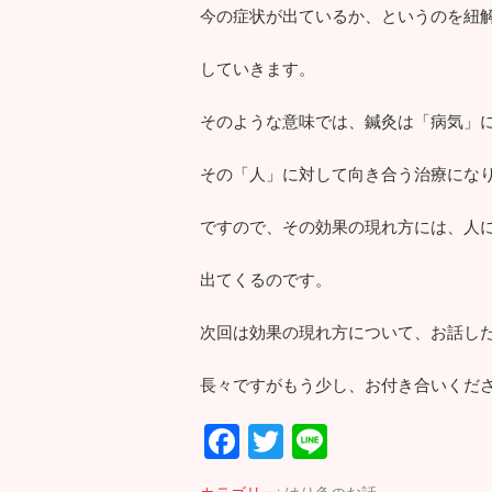
今の症状が出ているか、というのを紐
していきます。
そのような意味では、鍼灸は「病気」
その「人」に対して向き合う治療にな
ですので、その効果の現れ方には、人
出てくるのです。
次回は効果の現れ方について、お話し
長々ですがもう少し、お付き合いくだ
F
T
Li
ac
wi
n