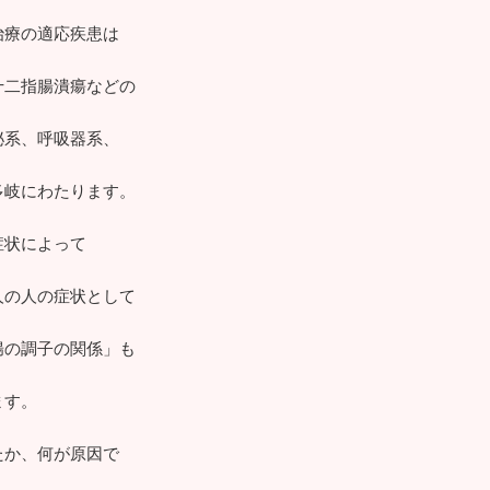
治療の適応疾患は
十二指腸潰瘍などの
泌系、呼吸器系、
多岐にわたります。
症状によって
人の人の症状として
腸の調子の関係」も
ます。
たか、何が原因で