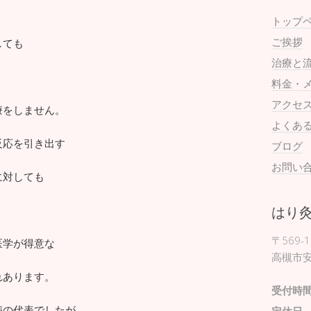
。
トップ
ご挨拶
しても
治療と
料金・
アクセ
療をしません。
よくあ
反応を引き出す
ブログ
お問い
に対しても
はり
〒569-1
医学が得意な
高槻市安
れあります。
受付時
病の代表でしたが