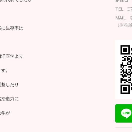
定休日
TEL
0
MAIL
（※往
実に生存率は
西洋医学より
ます。
調整したり
然治癒力に
医学が