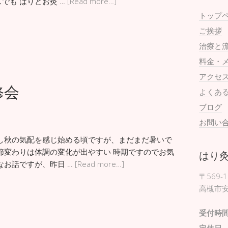
でも はりとお灸 …
[Read more…]
トップ
ご挨拶
治療と
料金・
アクセ
修会
よくあ
ブログ
お問い
し秋の気配を感じ始める頃ですが、まだまだ暑いで
節変わりは体調の変化が出やすい 時期ですのでお気
はり
なお話ですが、昨日 …
[Read more…]
〒569-1
高槻市安
受付時