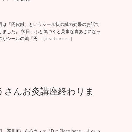
回は「円皮鍼」というシール状の鍼の効果のお話で
けました。 後日、ふと気づくと見事な青あざになっ
のがシールの鍼「円 …
[Read more…]
うさんお灸講座終わりま
川町にあるカフェ「Fun Place here こんぺい