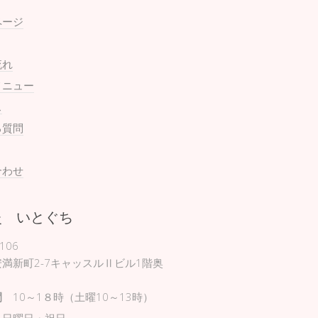
ページ
流れ
メニュー
ス
る質問
合わせ
灸 いとぐち
106
満新町2-7キャッスルⅡビル1階奥
間
10～1８時（土曜10～13時）