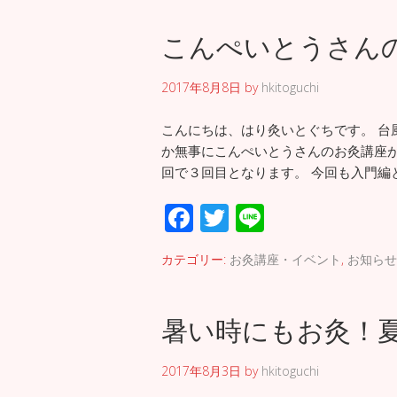
b
er
こんぺいとうさん
o
o
2017年8月8日
by
hkitoguchi
k
こんにちは、はり灸いとぐちです。 台
か無事にこんぺいとうさんのお灸講座が
回で３回目となります。 今回も入門編
F
T
Li
ac
wi
n
カテゴリー:
お灸講座・イベント
,
お知らせ
e
tt
e
b
er
暑い時にもお灸！
o
o
2017年8月3日
by
hkitoguchi
k