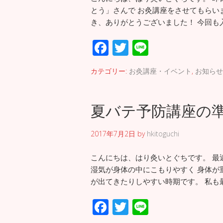
とう」さんで お灸講座をさせてもらい
き、ありがとうございました！ 今回も入
F
T
Li
ac
wi
n
カテゴリー:
お灸講座・イベント
,
お知らせ
e
tt
e
b
er
夏バテ予防講座の
o
o
2017年7月2日
by
hkitoguchi
k
こんにちは、はり灸いとぐちです。 最
湿気が身体の中にこもりやすく 身体が
が出てきたりしやすい時期です。 私も
F
T
Li
ac
wi
n