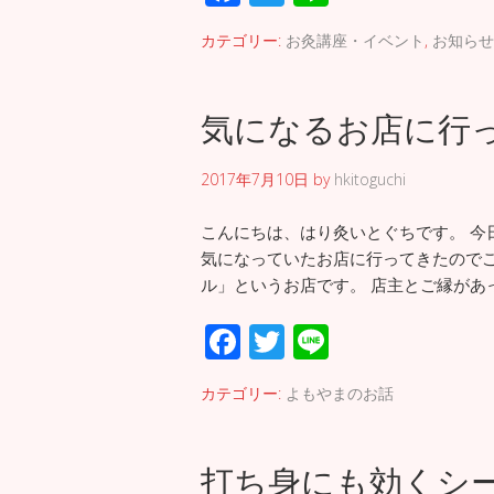
ac
wi
n
カテゴリー:
お灸講座・イベント
,
お知らせ
e
tt
e
b
er
気になるお店に行
o
o
2017年7月10日
by
hkitoguchi
k
こんにちは、はり灸いとぐちです。 今
気になっていたお店に行ってきたのでご
ル」というお店です。 店主とご縁があ
F
T
Li
ac
wi
n
カテゴリー:
よもやまのお話
e
tt
e
b
er
打ち身にも効くシ
o