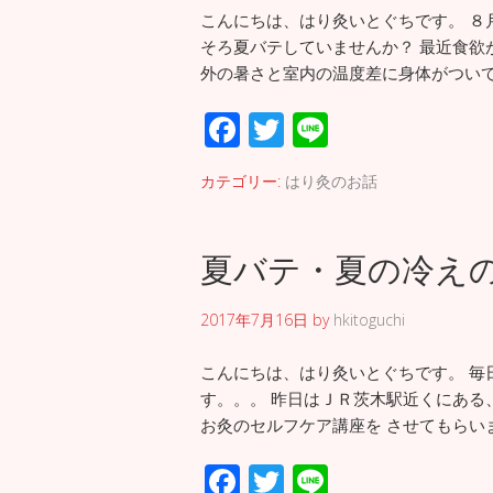
こんにちは、はり灸いとぐちです。 ８
そろ夏バテしていませんか？ 最近食欲
外の暑さと室内の温度差に身体がついて
F
T
Li
ac
wi
n
カテゴリー:
はり灸のお話
e
tt
e
b
er
夏バテ・夏の冷え
o
o
2017年7月16日
by
hkitoguchi
k
こんにちは、はり灸いとぐちです。 毎
す。。。 昨日はＪＲ茨木駅近くにある
お灸のセルフケア講座を させてもらい
F
T
Li