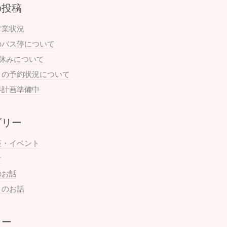
の投稿
営業状況
のバス停について
お休みについて
月の予約状況について
善計画準備中
ゴリー
座・イベント
せ
のお話
まのお話
ュー