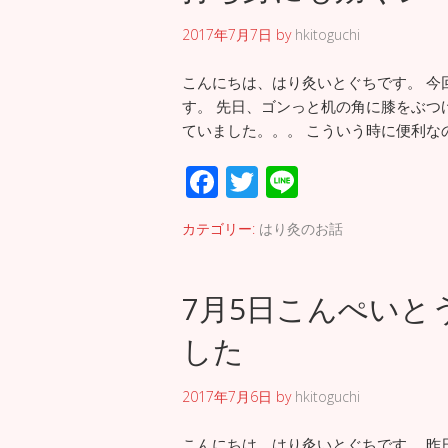
o
2017年7月7日
by
hkitoguchi
k
こんにちは、はり灸いとぐちです。 今
す。 先日、ゴンっと机の角に膝をぶつ
ていました。。。 こういう時に便利な
F
T
Li
ac
wi
n
カテゴリー:
はり灸のお話
e
tt
e
b
er
7月5日こんぺいと
o
o
した
k
2017年7月6日
by
hkitoguchi
こんにちは、はり灸いとぐちです。 昨日、芥