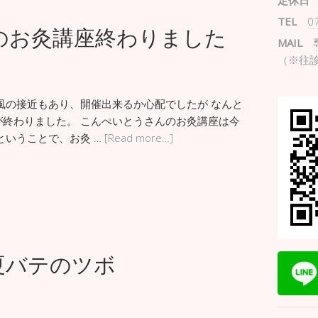
定休日
TEL
0
のお灸講座終わりました
MAIL
（※往
風の接近もあり、開催出来るか心配でしたが なんと
終わりました。 こんぺいとうさんのお灸講座は今
ということで、お灸 …
[Read more…]
夏バテのツボ