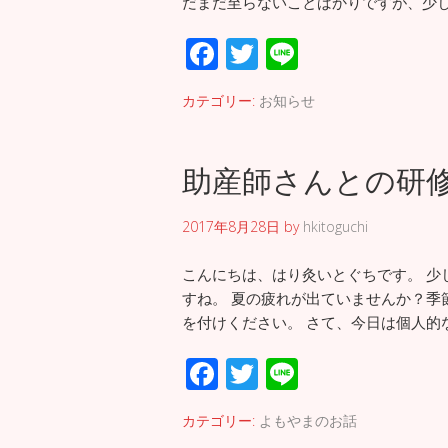
だまだ至らないことばかりですが、少し
F
T
Li
ac
wi
n
カテゴリー:
お知らせ
e
tt
e
b
er
助産師さんとの研
o
o
2017年8月28日
by
hkitoguchi
k
こんにちは、はり灸いとぐちです。 少
すね。 夏の疲れが出ていませんか？季
を付けください。 さて、今日は個人的
F
T
Li
ac
wi
n
カテゴリー:
よもやまのお話
e
tt
e