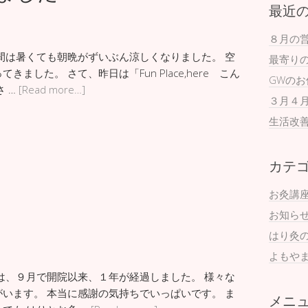
最近
８月の
間は暑くても朝晩がずいぶん涼しくなりました。 空
最寄り
した。 さて、昨日は「Fun Place,here こん
GWの
 …
[Read more…]
３月４
生活改
カテ
お灸講
お知ら
はり灸
よもや
は、９月で開院以来、１年が経過しました。 様々な
います。 本当に感謝の気持ちでいっぱいです。 ま
メニ