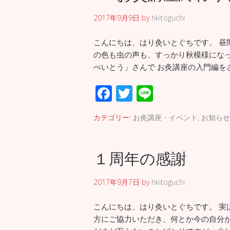
2017年9月9日
by
hkitoguchi
こんにちは、はり灸いとぐちです。 昼
の色も虫の声も、すっかり秋模様になってきま
ぺいとう」さんで お灸講座の入門編をさ
F
T
Li
ac
wi
n
カテゴリー:
お灸講座・イベント
,
お知らせ
e
tt
e
b
er
１周年の感謝
o
o
2017年9月7日
by
hkitoguchi
k
こんにちは、はり灸いとぐちです。 実
方にご協力いただき、何とか今の自分が