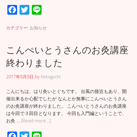
F
T
Li
ac
wi
n
e
tt
e
カテゴリー:
お知らせ
b
er
o
こんぺいとうさんのお灸講座
o
終わりました
k
2017年8月8日
by
hkitoguchi
こんにちは、はり灸いとぐちです。 台風の接近もあり、開
催出来るか心配でしたが なんとか無事にこんぺいとうさん
のお灸講座が終わりました。 こんぺいとうさんのお灸講座
は今回で３回目となります。 今回も入門編ということで、
お灸 …
[Read more…]
F
T
Li