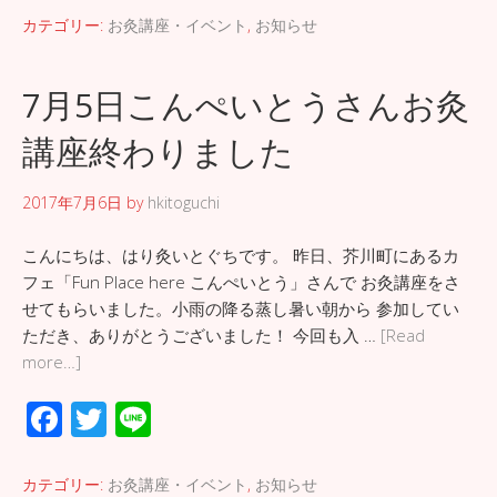
e
tt
e
カテゴリー:
お灸講座・イベント
,
お知らせ
b
er
o
7月5日こんぺいとうさんお灸
o
講座終わりました
k
2017年7月6日
by
hkitoguchi
こんにちは、はり灸いとぐちです。 昨日、芥川町にあるカ
フェ「Fun Place here こんぺいとう」さんで お灸講座をさ
せてもらいました。小雨の降る蒸し暑い朝から 参加してい
ただき、ありがとうございました！ 今回も入 …
[Read
more…]
F
T
Li
ac
wi
n
e
tt
e
カテゴリー:
お灸講座・イベント
,
お知らせ