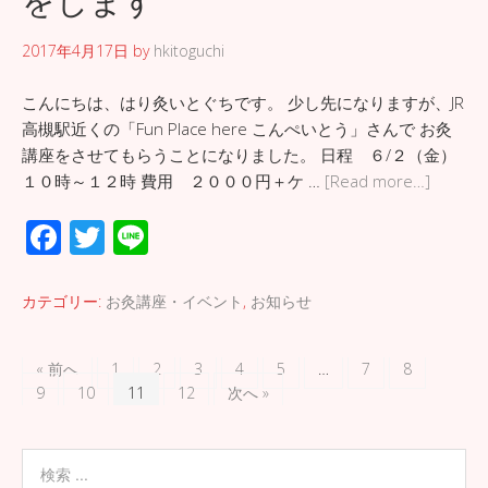
をします
k
2017年4月17日
by
hkitoguchi
こんにちは、はり灸いとぐちです。 少し先になりますが、JR
高槻駅近くの「Fun Place here こんぺいとう」さんで お灸
講座をさせてもらうことになりました。 日程 ６/２（金）
１０時～１２時 費用 ２０００円＋ケ …
[Read more…]
F
T
Li
ac
wi
n
e
tt
e
カテゴリー:
お灸講座・イベント
,
お知らせ
b
er
o
« 前へ
1
2
3
4
5
…
7
8
9
10
11
12
次へ »
o
k