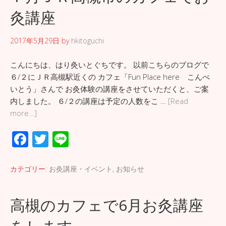
o
灸講座
k
2017年5月29日
by
hkitoguchi
こんにちは、はり灸いとぐちです。 以前こちらのブログで
６/２にＪＲ高槻駅近くの カフェ「Fun Place here こんぺ
いとう」さんで お灸体験の講座をさせていただくと、ご案
内しました。 ６/２の講座は予定の人数をこ …
[Read
more…]
F
T
Li
ac
wi
n
e
tt
e
カテゴリー:
お灸講座・イベント
,
お知らせ
b
er
o
高槻のカフェで6月お灸講座
o