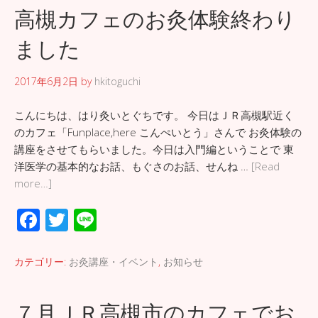
o
高槻カフェのお灸体験終わり
o
ました
k
2017年6月2日
by
hkitoguchi
こんにちは、はり灸いとぐちです。 今日はＪＲ高槻駅近く
のカフェ「Funplace,here こんぺいとう」さんで お灸体験の
講座をさせてもらいました。今日は入門編ということで 東
洋医学の基本的なお話、もぐさのお話、せんね …
[Read
more…]
F
T
Li
ac
wi
n
e
tt
e
カテゴリー:
お灸講座・イベント
,
お知らせ
b
er
o
７月ＪＲ高槻市のカフェでお