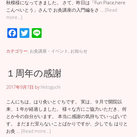
秋模様になってきました。 さて、昨日は「Fun Place,here
こんぺいとう」さんで お灸講座の入門編をさ …
[Read
more…]
F
T
Li
ac
wi
n
e
tt
e
カテゴリー:
お灸講座・イベント
,
お知らせ
b
er
o
１周年の感謝
o
2017年9月7日
by
hkitoguchi
k
こんにちは、はり灸いとぐちです。 実は、９月で開院以
来、１年が経過しました。 様々な方にご協力いただき、何
とか今の自分がいます。 本当に感謝の気持ちでいっぱいで
す。 まだまだ至らないことばかりですが、少しでも はりと
お灸 …
[Read more…]