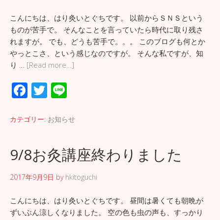
こんにちは、はり灸いとぐちです。 以前からＳＮＳという
ものが苦手で。 そんなことを言っていたら時代に取り残さ
れますが。 でも、どうも苦手で。。。 このブログも何とか
やっとこさ、という感じなのですが。 そんな私ですが、知
り …
[Read more…]
F
T
Li
ac
wi
n
e
tt
e
カテゴリー:
お知らせ
b
er
o
9/8お灸講座終わりました
o
2017年9月9日
by
hkitoguchi
k
こんにちは、はり灸いとぐちです。 昼間は暑くても朝晩が
ずいぶん涼しくなりました。 空の色も虫の声も、すっかり