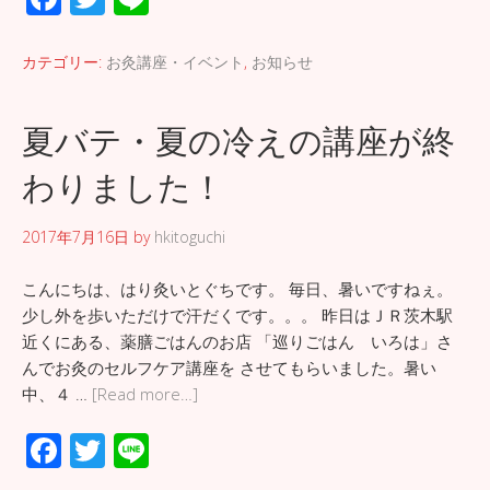
ac
wi
n
e
tt
e
カテゴリー:
お灸講座・イベント
,
お知らせ
b
er
o
夏バテ・夏の冷えの講座が終
o
わりました！
k
2017年7月16日
by
hkitoguchi
こんにちは、はり灸いとぐちです。 毎日、暑いですねぇ。
少し外を歩いただけで汗だくです。。。 昨日はＪＲ茨木駅
近くにある、薬膳ごはんのお店 「巡りごはん いろは」さ
んでお灸のセルフケア講座を させてもらいました。暑い
中、４ …
[Read more…]
F
T
Li
ac
wi
n