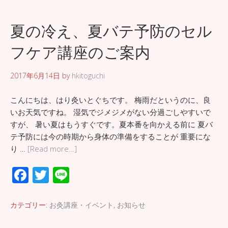
b
er
o
夏の冷え、夏バテ予防のセル
o
フケア講座のご案内
k
2017年6月14日
by
hkitoguchi
こんにちは、はり灸いとぐちです。 梅雨だというのに、良
いお天気ですね。 湿気でジメジメがない分過ごしやすいで
すが、 暑い夏はもうすぐです。夏本番を向かえる前に 夏バ
テ予防には今の時期から身体の準備をすることが 重要にな
り …
[Read more…]
F
T
Li
ac
wi
n
e
tt
e
カテゴリー:
お灸講座・イベント
,
お知らせ
b
er