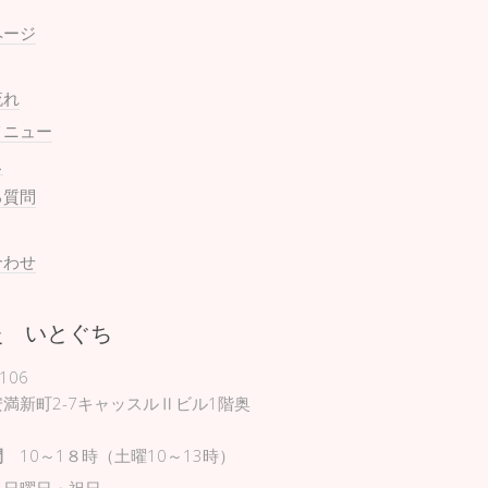
ページ
流れ
メニュー
ス
る質問
合わせ
灸 いとぐち
106
満新町2-7キャッスルⅡビル1階奥
間
10～1８時（土曜10～13時）