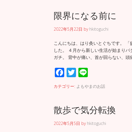
b
er
限界になる前に
o
o
2022年5月22日
by
hkitoguchi
k
こんにちは、はり灸いとぐちです。 「
した。 ４月から新しい生活が始まりバ
ガチ。 背中が痛い、首が回らない、頭痛
F
T
Li
ac
wi
n
カテゴリー:
よもやまのお話
e
tt
e
b
er
散歩で気分転換
o
o
2022年5月5日
by
hkitoguchi
k