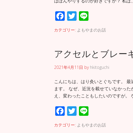
はぼんやりするのが好きですか？ 私は
F
T
Li
ac
wi
n
カテゴリー:
よもやまのお話
e
tt
e
b
er
アクセルとブレー
o
o
2021年4月11日
by
hkitoguchi
k
こんにちは、はり灸いとぐちです。 最
ます。 なぜ、近況を載せていなかった
え、変わったこともしたいのですが。 
F
T
Li
ac
wi
n
カテゴリー:
よもやまのお話
e
tt
e