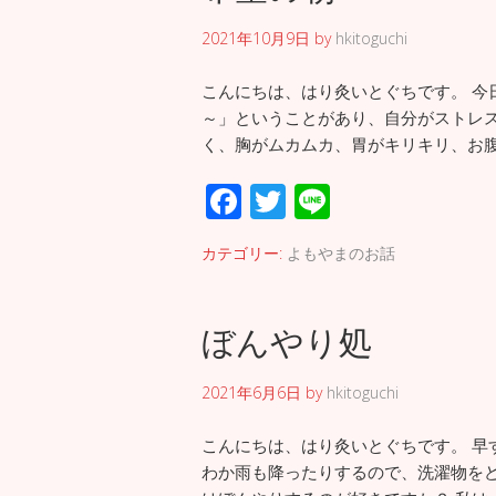
o
2021年10月9日
by
hkitoguchi
k
こんにちは、はり灸いとぐちです。 今
～」ということがあり、自分がストレス
く、胸がムカムカ、胃がキリキリ、お腹
F
T
Li
ac
wi
n
カテゴリー:
よもやまのお話
e
tt
e
b
er
ぼんやり処
o
o
2021年6月6日
by
hkitoguchi
k
こんにちは、はり灸いとぐちです。 早
わか雨も降ったりするので、洗濯物をど