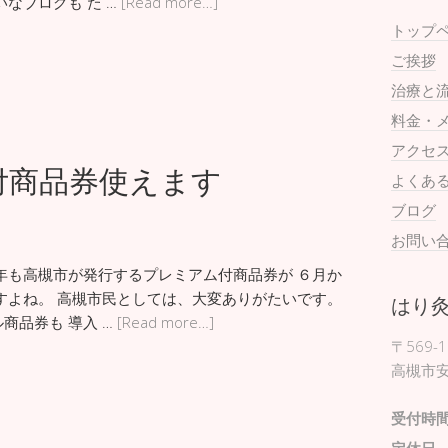
なブログも た …
[Read more…]
トップ
ご挨拶
治療と
料金・
アクセ
付商品券使えます
よくあ
ブログ
お問い
年も高槻市が発行するプレミアム付商品券が ６月か
すよね。 高槻市民としては、大変ありがたいです。
はり
商品券も 導入 …
[Read more…]
〒569-1
高槻市安
受付時