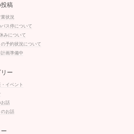
の投稿
営業状況
のバス停について
お休みについて
月の予約状況について
善計画準備中
ゴリー
座・イベント
せ
のお話
まのお話
ュー