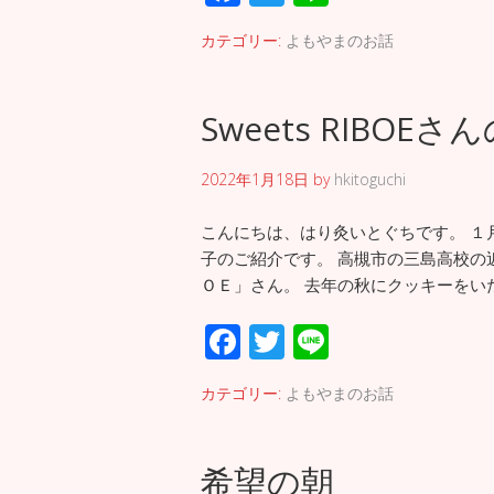
ac
wi
n
カテゴリー:
よもやまのお話
e
tt
e
b
er
Sweets RIBOE
o
o
2022年1月18日
by
hkitoguchi
k
こんにちは、はり灸いとぐちです。 １
子のご紹介です。 高槻市の三島高校の
ＯＥ」さん。 去年の秋にクッキーをい
F
T
Li
ac
wi
n
カテゴリー:
よもやまのお話
e
tt
e
b
er
希望の朝
o