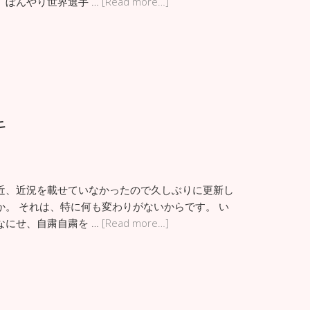
、ぼんやり世界選手 …
[Read more…]
キ
近、近況を載せていなかったので久しぶりに更新し
か。 それは、特に何も変わりがないからです。 い
なにせ、自粛自粛を …
[Read more…]