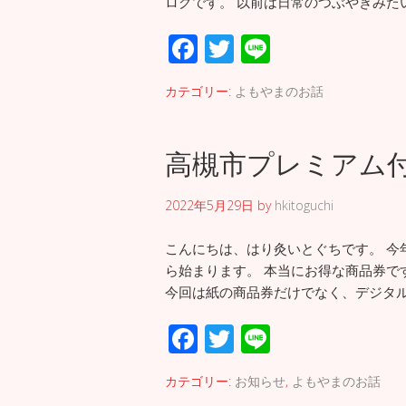
ログです。 以前は日常のつぶやきみたい
F
T
Li
ac
wi
n
カテゴリー:
よもやまのお話
e
tt
e
b
er
高槻市プレミアム
o
o
2022年5月29日
by
hkitoguchi
k
こんにちは、はり灸いとぐちです。 今
ら始まります。 本当にお得な商品券で
今回は紙の商品券だけでなく、デジタル
F
T
Li
ac
wi
n
カテゴリー:
お知らせ
,
よもやまのお話
e
tt
e