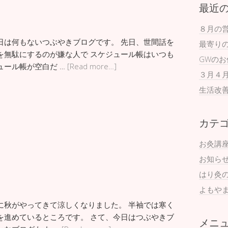
最近
８月の
日は何もないつぶやきブログです。 先日、世間話を
最寄り
を無駄にするのが嫌な人で スケジュール帳はいつも
GWの
ュール帳が空白だ …
[Read more…]
３月４
生活改
カテ
お灸講
お知ら
はり灸
よもや
に秋がやってきて涼しくなりました。 半袖では寒く
を進めているところです。 さて、今日はつぶやきブ
メニ