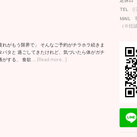
定休日
TEL
0
MAIL
（※往
疲れがもう限界で」 そんなご予約がチラホラ続きま
タバタと 過ごしてきたけれど、気づいたら体がガチ
がする、 食欲 …
[Read more…]