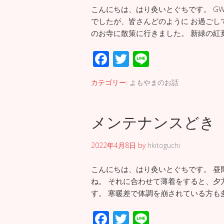
こんにちは、はり灸いとぐちです。 G
でしたが、皆さんどのように お過ごし
のお寺に散策に行きました。 新緑の紅
F
T
Li
ac
wi
n
カテゴリー:
よもやまのお話
e
tt
e
b
er
メンテナンスどき
o
o
2022年4月8日
by
hkitoguchi
k
こんにちは、はり灸いとぐちです。 昼
ね。 それに合わせて薄着をすると、夕
す。 寒暖差で体調を崩されている方も多
F
T
Li